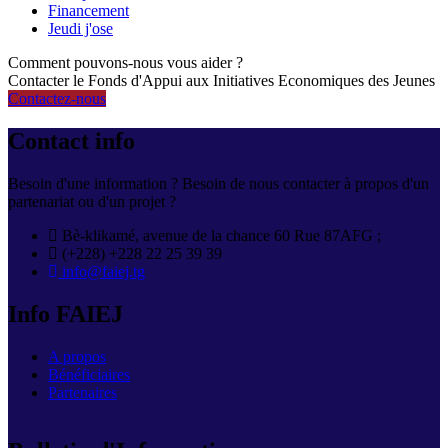
Financement
Jeudi j'ose
Comment pouvons-nous vous aider ?
Contacter le Fonds d'Appui aux Initiatives Economiques des Jeunes
Contactez-nous
Contact info
Besoin d'une information ? Besoin de nous contacter à propos d'un
partenariat ou d'un projet ?
Bè-klikamé, avenue de la chance 60 Rue 87AFG ;
(+228) +228 22 25 39 39
info@faiej.tg
Info FAIEJ
A propos
Bénéficiaires
Partenaires