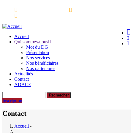
Aller
Espace partenaires
Webmail
au
Ressources Documentaires
contenu
principal
Accueil
Qui sommes-nous
Main
Mot du DG
navigation
Présentation
Nos services
Nos bénéficiaires
Nos partenaires
Actualités
Contact
ADACE
Rechercher
Inscription
Contact
Accueil
-