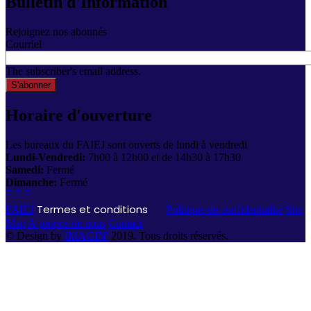
Bulletin d'Information
Rejoignez nos abonnés
Courriel
The subscriber's email address.
Horaire d'ouverture
Les bureaux du FAIEJ sont ouverts de lundi à vendredi
Lundi-Vendredi:
7h00 à 12h00 et de 14h30 à 17h30
Samedi:
Fermé
Dimanche:
Fermé
Termes et conditions
FAIEJ
Politique de confidentialité
Site
Map
A propos de nous
Contact
© Design by
IMAGIN'
2019. Tous droits réservés.