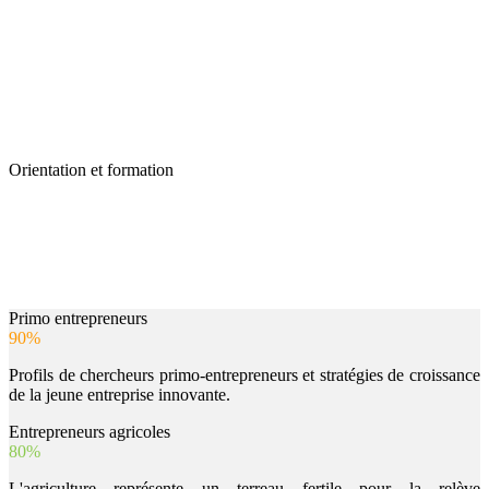
Pallier les difficultés d’accès au financement des jeunes porteurs de
projets d’entreprise et garantir le financement des microprojets
individuels ou collectifs des jeunes.
Orientation et formation
Orienter les jeunes vers les secteurs porteurs et appuyer les jeunes
promoteurs par la formation en création et gestion d’entreprise.
Primo entrepreneurs
90
%
Profils de chercheurs primo-entrepreneurs et stratégies de croissance
de la jeune entreprise innovante.
Entrepreneurs agricoles
80
%
L'agriculture représente un terreau fertile pour la relève