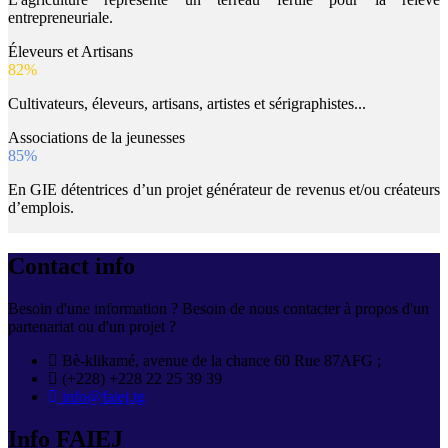
entrepreneuriale.
Éleveurs et Artisans
82
%
Cultivateurs, éleveurs, artisans, artistes et sérigraphistes...
Associations de la jeunesses
85
%
En GIE détentrices d’un projet générateur de revenus et/ou créateurs
d’emplois.
Contact info
Besoin d'une information ? Besoin de nous contacter à propos d'un
partenariat ou d'un projet ?
Bè-klikamé, avenue de la chance 60 Rue 87AFG ;
(+228) +228 22 25 39 39
info@faiej.tg
Info FAIEJ