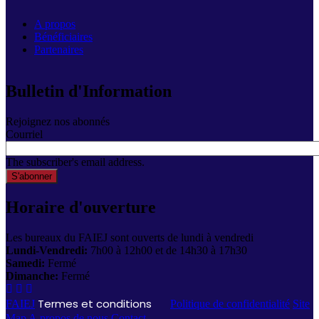
A propos
Bénéficiaires
Partenaires
Bulletin d'Information
Rejoignez nos abonnés
Courriel
The subscriber's email address.
Horaire d'ouverture
Les bureaux du FAIEJ sont ouverts de lundi à vendredi
Lundi-Vendredi:
7h00 à 12h00 et de 14h30 à 17h30
Samedi:
Fermé
Dimanche:
Fermé
Termes et conditions
FAIEJ
Politique de confidentialité
Site
Map
A propos de nous
Contact