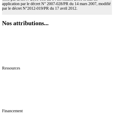
application par le décret N° 2007-028/PR du 14 mars 2007, modifié
par le décret N°2012-019/PR du 17 avril 2012.
Nos attributions...
Par ses interventions, le Fonds assure un accompagnement
technique, institutionnel et financier aux jeunes porteurs d’initiatives
d’entreprises.
Ressources
Mobiliser les ressources internes et externes aux fins de soutenir
toute initiative des jeunes togolais pouvant contribuer à leur insertion
socio-économique.
Financement