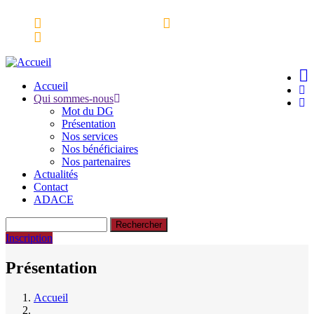
Aller
Espace partenaires
Webmail
au
Ressources Documentaires
contenu
principal
Accueil
Qui sommes-nous
Main
Mot du DG
navigation
Présentation
Nos services
Nos bénéficiaires
Nos partenaires
Actualités
Contact
ADACE
Rechercher
Inscription
Présentation
Accueil