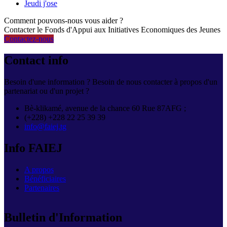
Jeudi j'ose
Comment pouvons-nous vous aider ?
Contacter le Fonds d'Appui aux Initiatives Economiques des Jeunes
Contactez-nous
Contact info
Besoin d'une information ? Besoin de nous contacter à propos d'un
partenariat ou d'un projet ?
Bè-klikamé, avenue de la chance 60 Rue 87AFG ;
(+228) +228 22 25 39 39
info@faiej.tg
Info FAIEJ
A propos
Bénéficiaires
Partenaires
Bulletin d'Information