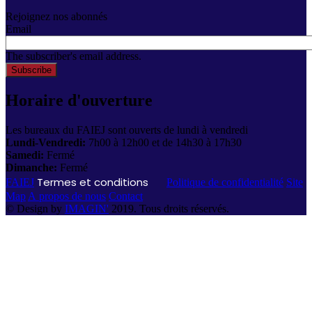
Rejoignez nos abonnés
Email
The subscriber's email address.
Horaire d'ouverture
Les bureaux du FAIEJ sont ouverts de lundi à vendredi
Lundi-Vendredi:
7h00 à 12h00 et de 14h30 à 17h30
Samedi:
Fermé
Dimanche:
Fermé
Termes et conditions
FAIEJ
Politique de confidentialité
Site
Map
A propos de nous
Contact
© Design by
IMAGIN'
2019. Tous droits réservés.