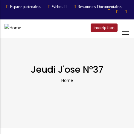
Skip
Espace partenaires
Webmail
Ressources Documentaires
to
main
content
Inscription
Jeudi J'ose N°37
Home
Breadcrumb