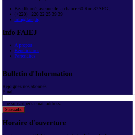
Bè-klikamé, avenue de la chance 60 Rue 87AFG ;
(+228) +228 22 25 39 39
info@faiej.tg
Info FAIEJ
A propos
Bénéficiaires
Partenaires
Bulletin d'Information
Rejoignez nos abonnés
Email
The subscriber's email address.
Horaire d'ouverture