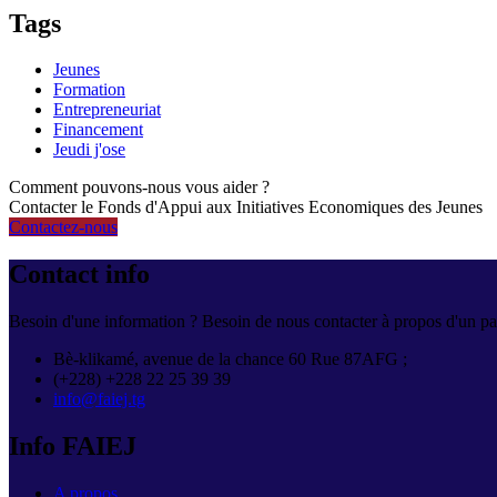
Tags
Jeunes
Formation
Entrepreneuriat
Financement
Jeudi j'ose
Comment pouvons-nous vous aider ?
Contacter le Fonds d'Appui aux Initiatives Economiques des Jeunes
Contactez-nous
Contact info
Besoin d'une information ? Besoin de nous contacter à propos d'un par
Bè-klikamé, avenue de la chance 60 Rue 87AFG ;
(+228) +228 22 25 39 39
info@faiej.tg
Info FAIEJ
A propos