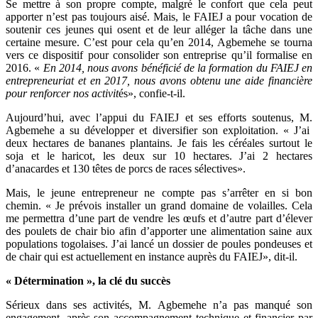
Se mettre à son propre compte, malgré le confort que cela peut
apporter n’est pas toujours aisé. Mais, le FAIEJ a pour vocation de
soutenir ces jeunes qui osent et de leur alléger la tâche dans une
certaine mesure. C’est pour cela qu’en 2014, Agbemehe se tourna
vers ce dispositif pour consolider son entreprise qu’il formalise en
2016. «
En 2014, nous avons bénéficié de la formation du FAIEJ en
entrepreneuriat et en 2017, nous avons obtenu une aide financière
pour renforcer nos activit
és», confie-t-il.
Aujourd’hui, avec l’appui du FAIEJ et ses efforts soutenus, M.
Agbemehe a su développer et diversifier son exploitation. « J’ai
deux hectares de bananes plantains. Je fais les céréales surtout le
soja et le haricot, les deux sur 10 hectares. J’ai 2 hectares
d’anacardes et 130 têtes de porcs de races sélectives».
Mais, le jeune entrepreneur ne compte pas s’arrêter en si bon
chemin. « Je prévois installer un grand domaine de volailles. Cela
me permettra d’une part de vendre les œufs et d’autre part d’élever
des poulets de chair bio afin d’apporter une alimentation saine aux
populations togolaises. J’ai lancé un dossier de poules pondeuses et
de chair qui est actuellement en instance auprès du FAIEJ», dit-il.
« Détermination », la clé du succès
Sérieux dans ses activités, M. Agbemehe n’a pas manqué son
engagement, après son accompagnement technique et financier par