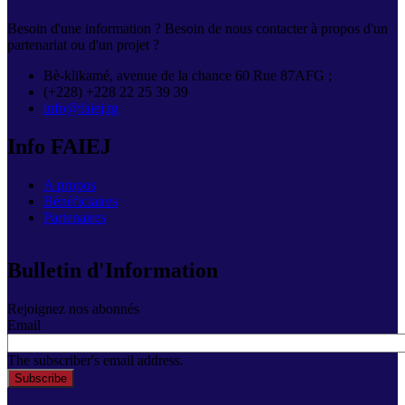
Besoin d'une information ? Besoin de nous contacter à propos d'un
partenariat ou d'un projet ?
Bè-klikamé, avenue de la chance 60 Rue 87AFG ;
(+228) +228 22 25 39 39
info@faiej.tg
Info FAIEJ
A propos
Bénéficiaires
Partenaires
Bulletin d'Information
Rejoignez nos abonnés
Email
The subscriber's email address.