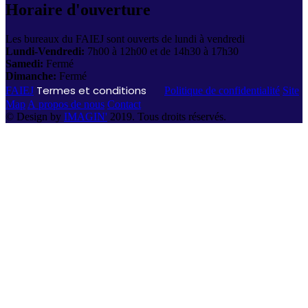
Horaire d'ouverture
Les bureaux du FAIEJ sont ouverts de lundi à vendredi
Lundi-Vendredi:
7h00 à 12h00 et de 14h30 à 17h30
Samedi:
Fermé
Dimanche:
Fermé
Termes et conditions
FAIEJ
Politique de confidentialité
Site
Map
A propos de nous
Contact
© Design by
IMAGIN'
2019. Tous droits réservés.