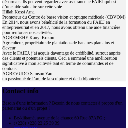
désormais. Ils peuvent regarder avec assurance le FAIEJ qui est
d’une aide salutaire sur cette voie.
Hillah Kossi Ama
Promoteur du Centre de basse vision et optique médicale (CBVOM)
En 2014, nous avons bénéficié de la formation du FAIEJ en
entrepreneuriat et en 2017, nous avons obtenu une aide financière
pour renforcer nos activités.
AGBEMEHE Kanyi Kokou
Agriculteur, propriétaire de plantations de bananes plantains et
éleveur
Avec le FAIEJ, j’ai acquis davantage de crédibilité, surtout auprès
des clients et potentiels clients. Ceci a emmené une amélioration
significative à mon acitivité tant en terme de commandes et de
contrats.
AGBEVUDO Samson Yao
un passionné de l’art, de la sculpture et de la bijouterie
Contact info
Besoin d'une information ? Besoin de nous contacter à propos d'un
partenariat ou d'un projet ?
Bè-klikamé, avenue de la chance 60 Rue 87AFG ;
(+228) +228 22 25 39 39