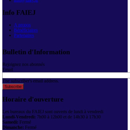
info@faiej.tg
Info FAIEJ
A propos
Bénéficiaires
Partenaires
Bulletin d'Information
Rejoignez nos abonnés
Email
The subscriber's email address.
Horaire d'ouverture
Les bureaux du FAIEJ sont ouverts de lundi à vendredi
Lundi-Vendredi:
7h00 à 12h00 et de 14h30 à 17h30
Samedi:
Fermé
Dimanche:
Fermé