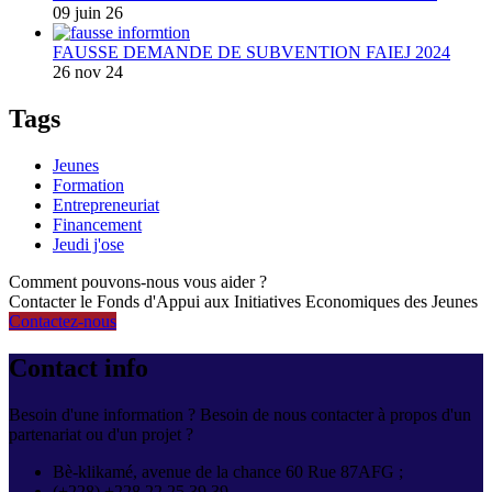
09 juin 26
FAUSSE DEMANDE DE SUBVENTION FAIEJ 2024
26 nov 24
Tags
Jeunes
Formation
Entrepreneuriat
Financement
Jeudi j'ose
Comment pouvons-nous vous aider ?
Contacter le Fonds d'Appui aux Initiatives Economiques des Jeunes
Contactez-nous
Contact info
Besoin d'une information ? Besoin de nous contacter à propos d'un
partenariat ou d'un projet ?
Bè-klikamé, avenue de la chance 60 Rue 87AFG ;
(+228) +228 22 25 39 39