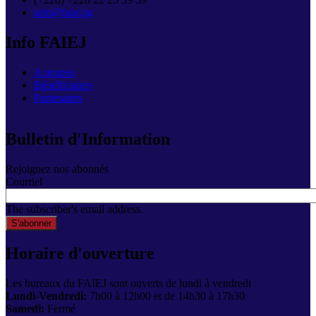
info@faiej.tg
Info FAIEJ
A propos
Bénéficiaires
Partenaires
Bulletin d'Information
Rejoignez nos abonnés
Courriel
The subscriber's email address.
Horaire d'ouverture
Les bureaux du FAIEJ sont ouverts de lundi à vendredi
Lundi-Vendredi:
7h00 à 12h00 et de 14h30 à 17h30
Samedi:
Fermé