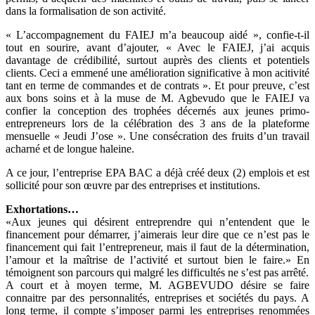
dans la formalisation de son activité.
« L’accompagnement du FAIEJ m’a beaucoup aidé », confie-t-il
tout en sourire, avant d’ajouter, « Avec le FAIEJ, j’ai acquis
davantage de crédibilité, surtout auprès des clients et potentiels
clients. Ceci a emmené une amélioration significative à mon acitivité
tant en terme de commandes et de contrats ». Et pour preuve, c’est
aux bons soins et à la muse de M. Agbevudo que le FAIEJ va
confier la conception des trophées décernés aux jeunes primo-
entrepreneurs lors de la célébration des 3 ans de la plateforme
mensuelle « Jeudi J’ose ». Une consécration des fruits d’un travail
acharné et de longue haleine.
A ce jour, l’entreprise EPA BAC a déjà créé deux (2) emplois et est
sollicité pour son œuvre par des entreprises et institutions.
Exhortations…
«Aux jeunes qui désirent entreprendre qui n’entendent que le
financement pour démarrer, j’aimerais leur dire que ce n’est pas le
financement qui fait l’entrepreneur, mais il faut de la détermination,
l’amour et la maîtrise de l’activité et surtout bien le faire.» En
témoignent son parcours qui malgré les difficultés ne s’est pas arrêté.
A court et à moyen terme, M. AGBEVUDO désire se faire
connaitre par des personnalités, entreprises et sociétés du pays. A
long terme, il compte s’imposer parmi les entreprises renommées