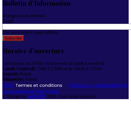
Bulletin d'Information
Rejoignez nos abonnés
Email
The subscriber's email address.
Horaire d'ouverture
Les bureaux du FAIEJ sont ouverts de lundi à vendredi
Lundi-Vendredi:
7h00 à 12h00 et de 14h30 à 17h30
Samedi:
Fermé
Dimanche:
Fermé
Termes et conditions
FAIEJ
Politique de confidentialité
Site
Map
A propos de nous
Contact
© Design by
IMAGIN'
2019. Tous droits réservés.