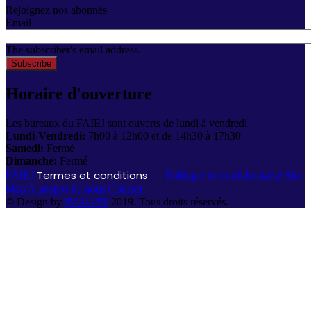
Rejoignez nos abonnés
Email
The subscriber's email address.
Horaire d'ouverture
Les bureaux du FAIEJ sont ouverts de lundi à vendredi
Lundi-Vendredi:
7h00 à 12h00 et de 14h30 à 17h30
Samedi:
Fermé
Dimanche:
Fermé
Termes et conditions
FAIEJ
Politique de confidentialité
Site
Map
A propos de nous
Contact
© Design by
IMAGIN'
2019. Tous droits réservés.