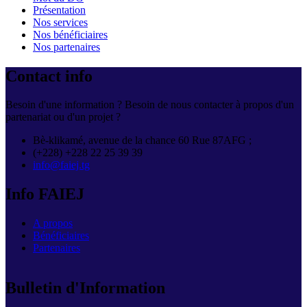
Présentation
Nos services
Nos bénéficiaires
Nos partenaires
Contact info
Besoin d'une information ? Besoin de nous contacter à propos d'un
partenariat ou d'un projet ?
Bè-klikamé, avenue de la chance 60 Rue 87AFG ;
(+228) +228 22 25 39 39
info@faiej.tg
Info FAIEJ
A propos
Bénéficiaires
Partenaires
Bulletin d'Information