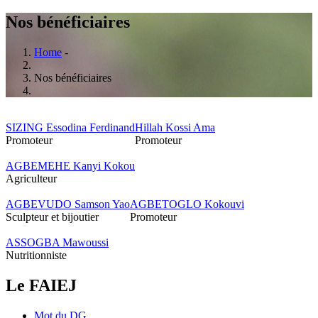
Nos bénéficiaires
Home
-
Breadcrumb
Nos bénéficiaires
SIZING Essodina Ferdinand
Hillah Kossi Ama
Promoteur
Promoteur
AGBEMEHE Kanyi Kokou
Agriculteur
AGBEVUDO Samson Yao
AGBETOGLO Kokouvi
Sculpteur et bijoutier
Promoteur
ASSOGBA Mawoussi
Nutritionniste
Le FAIEJ
Mot du DG